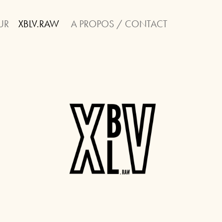
UR
XBLV.RAW
A PROPOS / CONTACT